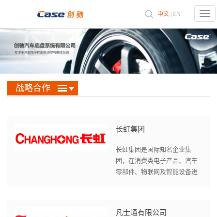
Togg
中文
|
EN
navi
战略合作
长虹集团
长虹集团是国际知名企业集
团，在消费类电子产品、汽车
零部件、物联网及智能设备进
行了产业布局，具备综合的电
子及机械产品及部件的开发和
加...
凡士通有限公司